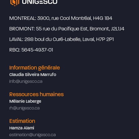
MONTREAL: 3900, rue Cool Montréal, H4G 1B4
BROMONT: 55 rue du Pacifique Est, Bromont, J2L1J4
LAVAL: 288 boul du Curé-Labelle, Laval, H7P 2P1
RBQ: 5645-4937-01
Information générale
Claudia Silveira Marrufo
info@unigesco.ca
Ressources humaines
Mélanie Laberge
rh@unigesco.ca
Estimation
Hamza Alami
estimation@unigesco.ca