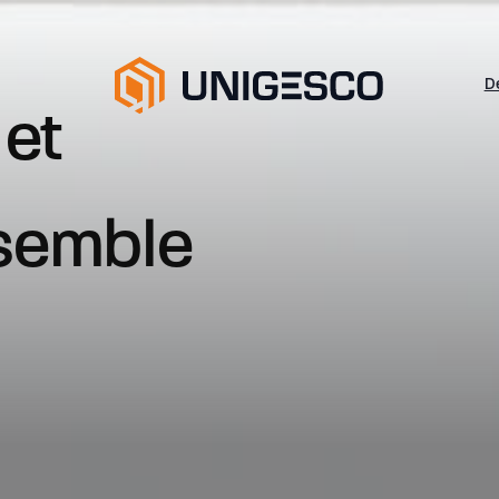
D
rtenaire de
tion à la livraiso