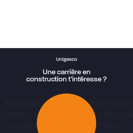
Restaurant Barbies Blainville
Œuvre d’art Arrêt sur image 1 et 2
Résidence MempréMagog
Manoir les Générations
Résidence Les jardins du Couvent
HUS-Mont-Royal
Clinique médicale du Sud-Ouest
Écluse Côte-Sainte-Catherine
Unigesco
Une carrière en
construction t’intéresse ?