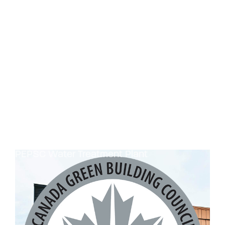
Mise aux normes de l'école secondaire
Les Terrasses d'Auteuil (projet Péladeau)
l'Altitude
Rénovation de la Biosphère – Phase 1
Aménagement Centre Sanaaq
Écluse de Saint-Lambert
Le Méridien
Mise aux normes de l'aréna Saint-Louis
Aménagement de l’Espace d’Innovation et
Réfection des vestiaires du Pavillon D du
d’Entreprenariat Ax-C
Centre des transports Anjou
Cégep de St-Laurent
Aréna Pierre-Péladeau (Collège Jean-de-
Aménagement Centre Sanaaq
Brébeuf)
Biodôme de Montréal
Gameaddik Verdun
PEPSC Water Treatment Plant