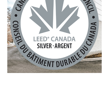
29.53 Campus MIL
Succursale Jean Coutu St-Hyacinthe
Restaurant Perles et Paddock
Boulangerie Le Toledo
Restaurant Barbies
Barbies Gatineau