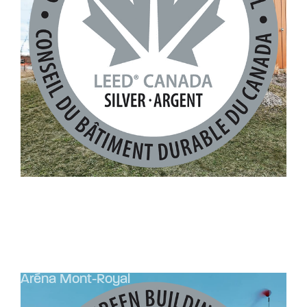
Robotshop et Clinique Medfuture
Cuisine Antoine au quotidien
École Paul-Guérin Lajoie d’Outremont
École Sainte-Colette
(PGLO)
Écocentre Dagenais
Bibliothèque Bois-des-Filion
Aréna Mont-Royal