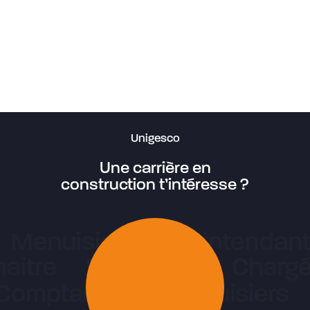
Restaurant Barbies Blainville
Œuvre d’art Arrêt sur image 1 et 2
Résidence MempréMagog
Manoir les Générations
Résidence Les jardins du Couvent
HUS-Mont-Royal
Clinique médicale du Sud-Ouest
Écluse Côte-Sainte-Catherine
Unigesco
Une carrière en
construction t’intéresse ?