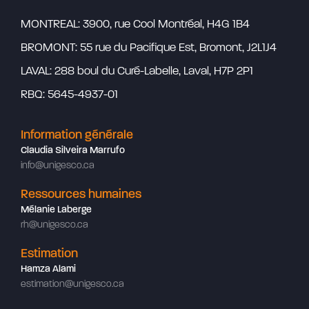
MONTREAL: 3900, rue Cool Montréal, H4G 1B4
BROMONT: 55 rue du Pacifique Est, Bromont, J2L1J4
LAVAL: 288 boul du Curé-Labelle, Laval, H7P 2P1
RBQ: 5645-4937-01
Information générale
Claudia Silveira Marrufo
info@unigesco.ca
Ressources humaines
Mélanie Laberge
rh@unigesco.ca
Estimation
Hamza Alami
estimation@unigesco.ca