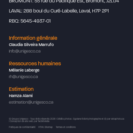
BROMONT: 55 rue du Pacifique Est, Bromont, J2L1J4
LAVAL: 288 boul du Curé-Labelle, Laval, H7P 2P1
RBQ: 5645-4937-01
Information générale
Claudia Silveira Marrufo
info@unigesco.ca
Ressources humaines
Mélanie Laberge
rh@unigesco.ca
Estimation
Hamza Alami
estimation@unigesco.ca
© Groupe Unigesco - Tous droits réservés 2026 | Crédits photos : Sylviane Robini photographe et ©
par vistaphoto.ca
|
Conception de site web
par TactikMedia
Politiques de confidentialité
HTML Sitemap
Termes et conditions